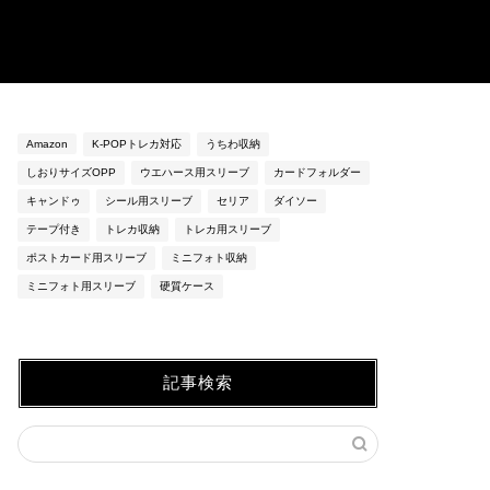
Amazon
K-POPトレカ対応
うちわ収納
しおりサイズOPP
ウエハース用スリーブ
カードフォルダー
キャンドゥ
シール用スリーブ
セリア
ダイソー
テープ付き
トレカ収納
トレカ用スリーブ
ポストカード用スリーブ
ミニフォト収納
ミニフォト用スリーブ
硬質ケース
記事検索