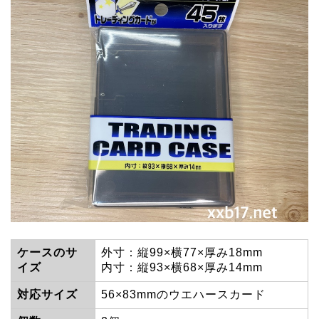
ケースのサ
外寸：縦99×横77×厚み18mm
イズ
内寸：縦93×横68×厚み14mm
対応サイズ
56×83mmのウエハースカード