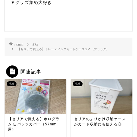
▼グッズ集め大好き
HOME
収納
【セリアで買える】トレーディングカードケース２P （ブラック）
関連記事
収納
収納
【セリアで買える】ホログラ
セリアのふりかけ収納ケース
ム 缶バッジカバー（57mm
がカード収納にも使える◎
用）