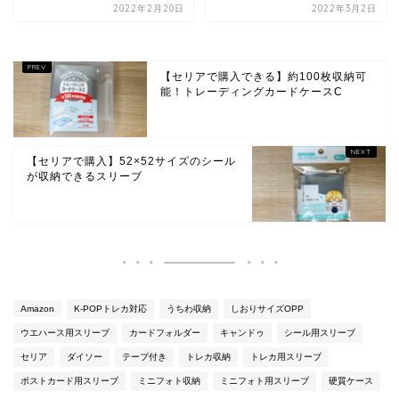
2022年2月20日
2022年3月2日
【セリアで購入できる】約100枚収納可
能！トレーディングカードケースC
【セリアで購入】52×52サイズのシール
が収納できるスリーブ
Amazon
K-POPトレカ対応
うちわ収納
しおりサイズOPP
ウエハース用スリーブ
カードフォルダー
キャンドゥ
シール用スリーブ
セリア
ダイソー
テープ付き
トレカ収納
トレカ用スリーブ
ポストカード用スリーブ
ミニフォト収納
ミニフォト用スリーブ
硬質ケース